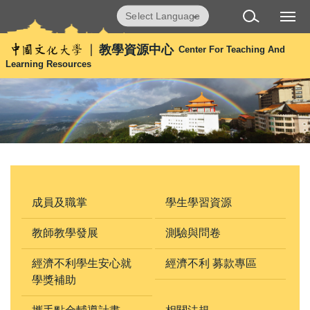
跳
Powered by
Translate
到
主
教學資源中心
Center For Teaching And
要
Learning Resources
內
容
區
成員及職掌
學生學習資源
教師教學發展
測驗與問卷
經濟不利學生安心就
經濟不利 募款專區
學獎補助