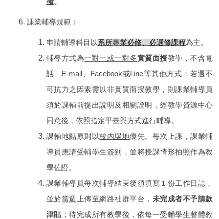
撥
。
課業輔導規範：
申請輔導科目以
系所專業必修、必選修課程
為主。
輔導方式為
一對一或一對多
實質面授
教學，不含電
話、E-mail、Facebook或Line等其他方式；若遇不
可抗力之因素需以非實質面授教學，則課業輔導員
須於課輔前提出說明及相關證明，經教學資源中心
同意後，依照指定平臺與方式進行輔導。
課輔地點原則以
校內場地
優先。每次上課，課業輔
導員應請受輔學生簽到，並將授課情形拍照作為教
學佐證。
課業輔導員每次輔導結束後須填寫１份工作日誌，
並於
當週
上傳至網路社群平台，
未完成者不予請款
津貼
；待完成所有教學後，依每一受輔學生整體教