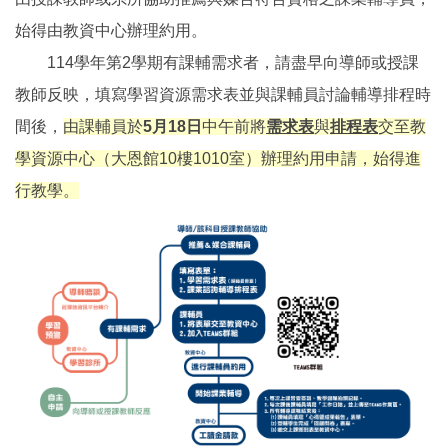
始得由教資中心辦理約用。
114學年第2學期有課輔需求者，請盡早向導師或授課
教師反映，填寫學習資源需求表並與課輔員討論輔導排程時
間後，
由課輔員於
5月18日
中午前將
需求表
與
排程表
交至教
學資源中心（大恩館10樓1010室）辦理約用申請，始得進
行教學。