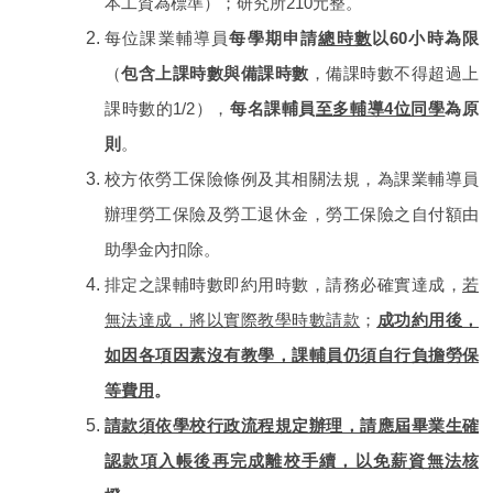
本工資為標準）；研究所210元整。
每位課業輔導員
每學期申請
總時數
以60小時為限
（
包含上課時數與備課時數
，備課時數不得超過上
課時數的1/2），
每名課輔員
至多輔導4位同學
為原
則
。
校方依勞工保險條例及其相關法規，為課業輔導員
辦理勞工保險及勞工退休金，勞工保險之自付額由
助學金內扣除。
排定之課輔時數即約用時數，請務必確實達成，
若
無法達成，將以實際教學時數請款
；
成功約用後，
如因各項因素沒有教學，課輔員仍須自行負擔勞保
等費用
。
請款須依學校行政流程規定辦理，請應屆畢業生確
認款項入帳後再完成離校手續，以免薪資無法核